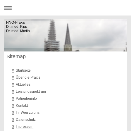
HNO-Praxis
Dr. med. Kipp
Dr. med. Martin
Sitemap
Startseite
Über die Praxis
Aktuelles
Leistungsspektrum
Patienteninfo
Kontakt
Ihr Weg zu uns
Datenschutz
Impressum